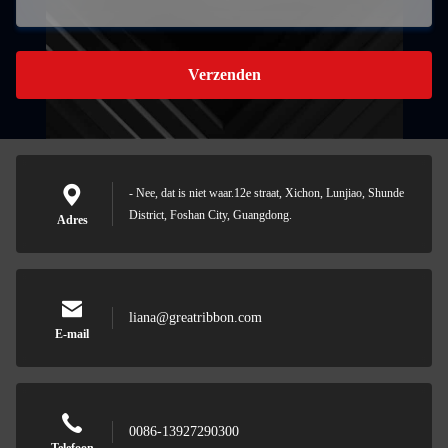
Verzenden
- Nee, dat is niet waar.12e straat, Xichon, Lunjiao, Shunde
District, Foshan City, Guangdong.
Adres
liana@greatribbon.com
E-mail
0086-13927290300