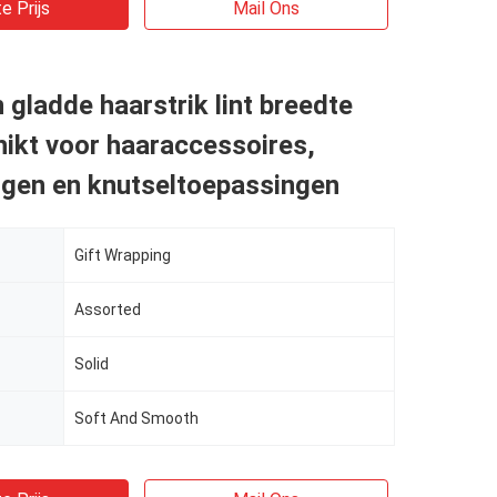
e Prijs
Mail Ons
 gladde haarstrik lint breedte
ikt voor haaraccessoires,
ngen en knutseltoepassingen
Gift Wrapping
Assorted
Solid
Soft And Smooth