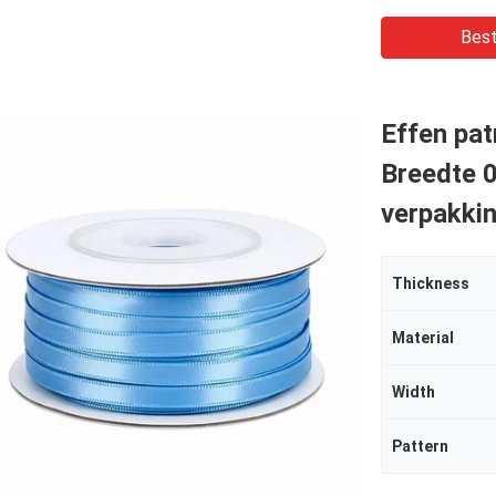
Best
Effen pat
Breedte 0
verpakkin
Thickness
Material
Width
Pattern