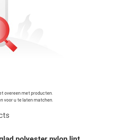
et overeen met producten.
 voor u te laten matchen.
cts
glad polyester nylon lint