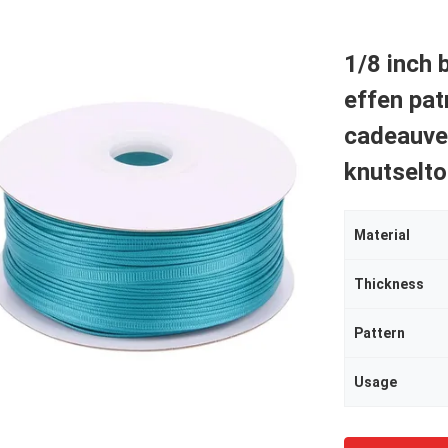
1/8 inch 
effen pat
cadeauve
knutselt
Material
Thickness
Pattern
Usage