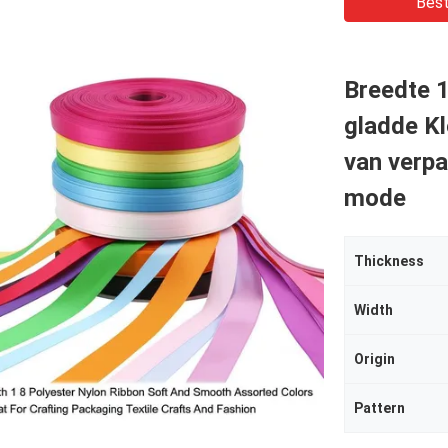
Best
Breedte 1
gladde K
van verpa
mode
Thickness
Width
Origin
Pattern