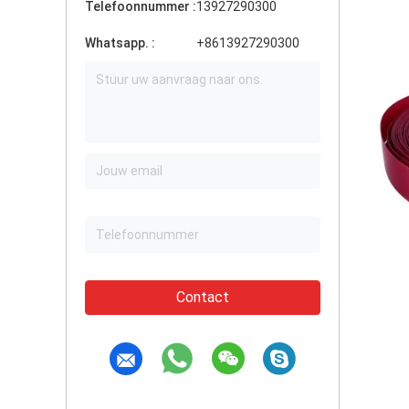
Telefoonnummer :
13927290300
Whatsapp. :
+8613927290300
Contact