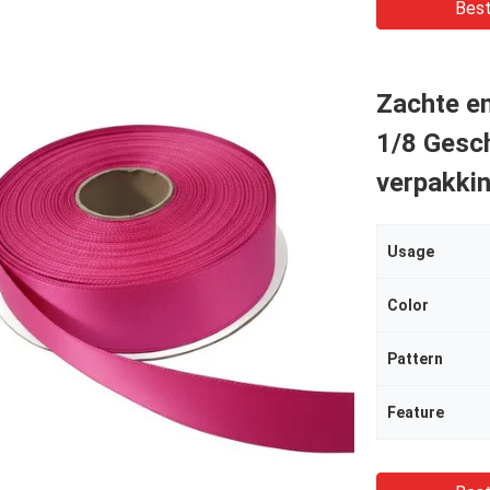
Best
Zachte en
1/8 Gesch
verpakki
Usage
Color
Pattern
Feature