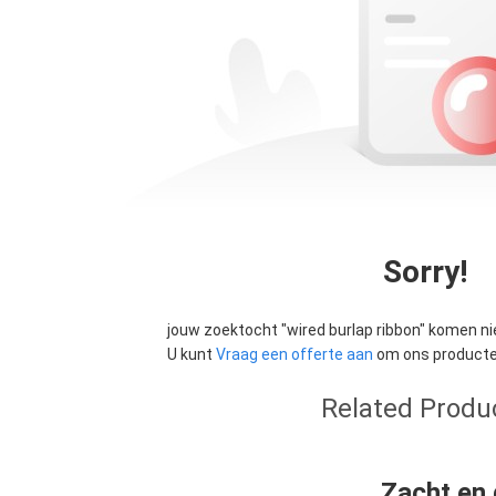
Sorry!
jouw zoektocht "
wired burlap ribbon
" komen ni
U kunt
Vraag een offerte aan
om ons producten
Related Produ
Zacht en 