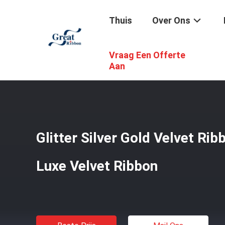
Thuis
Over Ons
Vraag Een Offerte
Thuis
/
Producten
/
Fluweellint
/
Glitter Silver Gold Ve
Aan
Glitter Silver Gold Velvet 
Luxe Velvet Ribbon