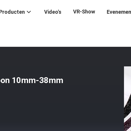
VR-Show
Producten
Video's
Evenemen
lvet Ribbon 10mm-38mm Luxe Velvet Ribbon
Ribbon 10mm-38mm