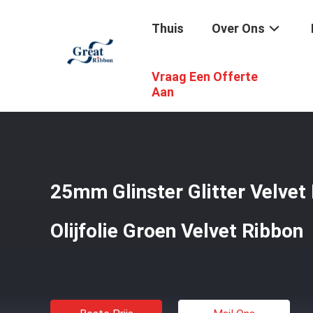
Thuis
Over Ons
Vraag Een Offerte
Thuis
/
Producten
/
Fluweellint
/
25mm Glinster Glitter V
Aan
25mm Glinster Glitter Velvet
Olijfolie Groen Velvet Ribbon