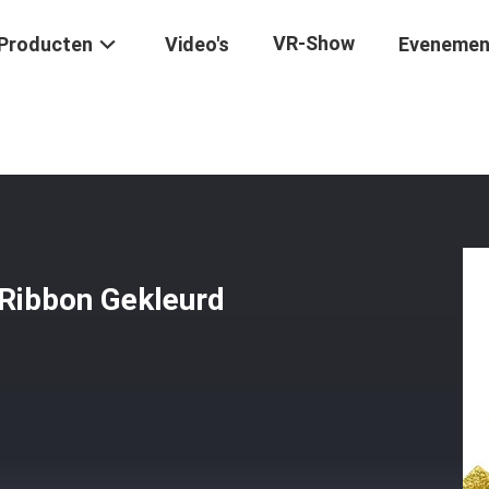
VR-Show
Producten
Video's
Evenemen
elvet Ribbon Gekleurd Olijfolie Groen Velvet Ribbon
 Ribbon Gekleurd