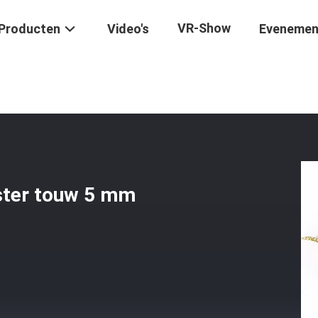
VR-Show
Producten
Video's
Evenemen
er Gevlochten Polyester Touw 5 Mm Gedraaid 3 Strengen Touw
ester touw 5 mm