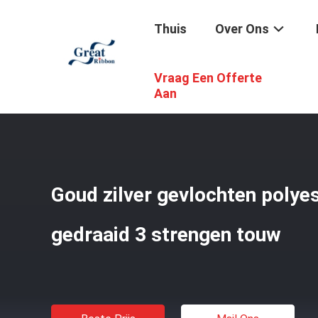
Thuis
Over Ons
Vraag Een Offerte
Thuis
/
Producten
/
Polyester- En Nylontouw
/
Goud Zilv
Aan
Goud zilver gevlochten poly
gedraaid 3 strengen touw