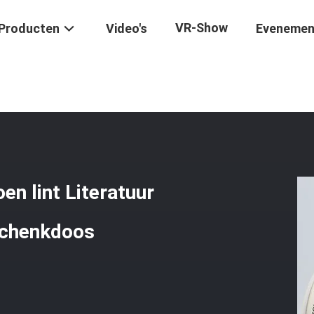
VR-Show
Producten
Video's
Evenemen
go Katoen Lint Literatuur Stijl Bloemen Verpakking Geschenkdoos De
n lint Literatuur
schenkdoos