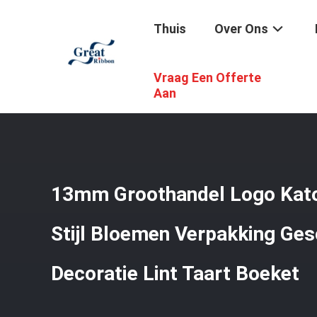
Thuis
Over Ons
Vraag Een Offerte
Thuis
/
Producten
/
Katoenen Lint
/
13mm Groothandel Lo
Aan
13mm Groothandel Logo Katoe
Stijl Bloemen Verpakking Ge
Decoratie Lint Taart Boeket