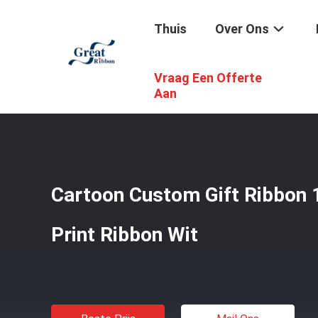
Thuis
Over Ons
Vraag Een Offerte
Thuis
/
Producten
/
Gedrukt Lint
/
Cartoon Custom Gift 
Aan
Cartoon Custom Gift Ribbon
Print Ribbon Wit