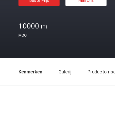
Beste Prijs
Mail Ons
10000 m
MOQ
Kenmerken
Galerij
Productomsch