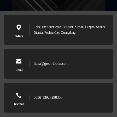
- Nee, dat is niet waar.12e straat, Xichon, Lunjiao, Shunde
District, Foshan City, Guangdong.
Adres
liana@greatribbon.com
E-mail
0086-13927290300
Telefoon