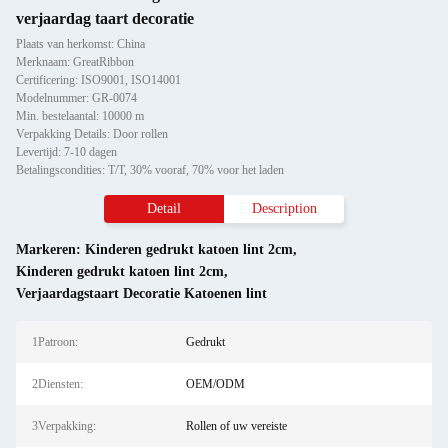
verjaardag taart decoratie
Plaats van herkomst: China
Merknaam: GreatRibbon
Certificering: ISO9001, ISO14001
Modelnummer: GR-0074
Min. bestelaantal: 10000 m
Verpakking Details: Door rollen
Levertijd: 7-10 dagen
Betalingscondities: T/T, 30% vooraf, 70% voor het laden
Detail
Description
Markeren:
Kinderen gedrukt katoen lint 2cm
,
Kinderen gedrukt katoen lint 2cm
,
Verjaardagstaart Decoratie Katoenen lint
1Patroon:
Gedrukt
2Diensten:
OEM/ODM
3Verpakking:
Rollen of uw vereiste