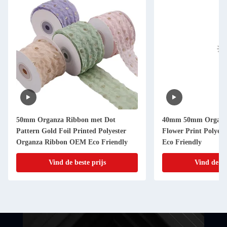
50mm Organza Ribbon met Dot
40mm 50mm Organz
Pattern Gold Foil Printed Polyester
Flower Print Polye
Organza Ribbon OEM Eco Friendly
Eco Friendly
Vind de beste prijs
Vind de be