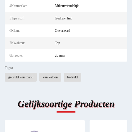
4Kenmerken:
Milieuvriendelijk
5Tipe stof:
Gedrukt lint
6Kleur:
Gevarieerd
7Kwaliteit:
Top
8Breedte:
20 mm
Tags:
gedrukt kerstband
van katoen
bedrukt
Gelijksoortige Producten