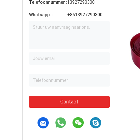
Telefoonnummer :
13927290300
Whatsapp. :
+8613927290300
Contact