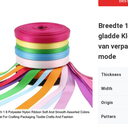
Best
Breedte 1
gladde K
van verpa
mode
Thickness
Width
Origin
Pattern