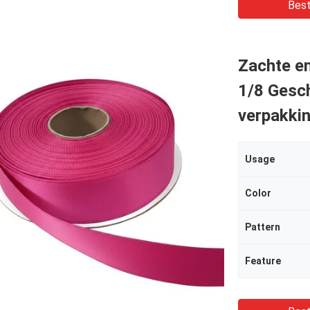
Best
Zachte en
1/8 Gesch
verpakki
Usage
Color
Pattern
Feature