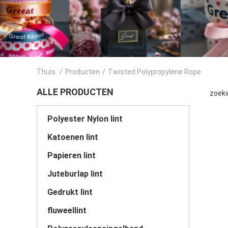
Thuis
/
Producten
/
Twisted Polypropylene Rope
ALLE PRODUCTEN
zoekw
Polyester Nylon lint
Katoenen lint
Papieren lint
Juteburlap lint
Gedrukt lint
fluweellint