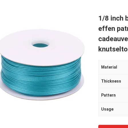
1/8 inch 
effen pat
cadeauve
knutselt
Material
Thickness
Pattern
Usage