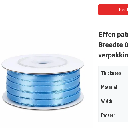
Best
Effen pat
Breedte 0
verpakkin
Thickness
Material
Width
Pattern