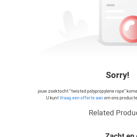
Sorry!
jouw zoektocht "
twisted polypropylene rope
" kome
U kunt
Vraag een offerte aan
om ons producten
Related Produ
Zacht en 